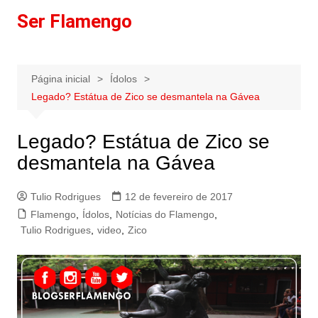
Ir
Ser Flamengo
para
o
conteúdo
Página inicial
Ídolos
Legado? Estátua de Zico se desmantela na Gávea
Legado? Estátua de Zico se
desmantela na Gávea
Tulio Rodrigues
12 de fevereiro de 2017
Flamengo
,
Ídolos
,
Notícias do Flamengo
,
Tulio Rodrigues
,
video
,
Zico