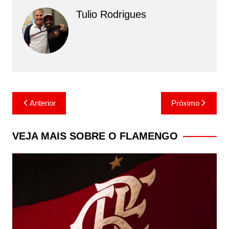
Tulio Rodrigues
Navegação
Anterior
Próximo
de
Post
VEJA MAIS SOBRE O FLAMENGO