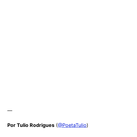
—
Por Tulio Rodrigues
(
@PoetaTulio
)