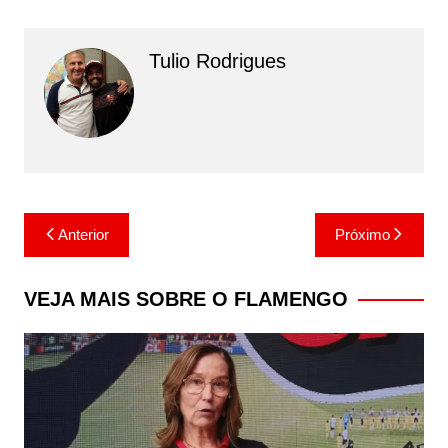
Tulio Rodrigues
Navegação
Anterior
Próximo
de
Post
VEJA MAIS SOBRE O FLAMENGO