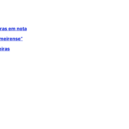
iras em nota
lmeirense”
eiras