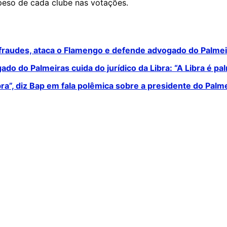
 peso de cada clube nas votações.
 fraudes, ataca o Flamengo e defende advogado do Palme
o do Palmeiras cuida do jurídico da Libra: “A Libra é pa
bra”, diz Bap em fala polêmica sobre a presidente do Palm