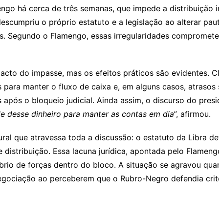
ngo há cerca de três semanas, que impede a distribuição i
escumpriu o próprio estatuto e a legislação ao alterar pau
is. Segundo o Flamengo, essas irregularidades comprometem
mpacto do impasse, mas os efeitos práticos são evidentes.
es para manter o fluxo de caixa e, em alguns casos, atrasos 
após o bloqueio judicial. Ainda assim, o discurso do presid
e desse dinheiro para manter as contas em dia
”, afirmou.
ral que atravessa toda a discussão: o estatuto da Libra de
de distribuição. Essa lacuna jurídica, apontada pelo Flam
íbrio de forças dentro do bloco. A situação se agravou qu
gociação ao perceberem que o Rubro-Negro defendia critér