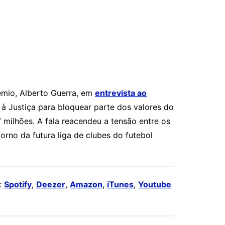
êmio, Alberto Guerra, em
entrevista ao
r à Justiça para bloquear parte dos valores do
milhões. A fala reacendeu a tensão entre os
orno da futura liga de clubes do futebol
:
Spotify
,
Deezer
,
Amazon
,
iTunes
,
Youtube