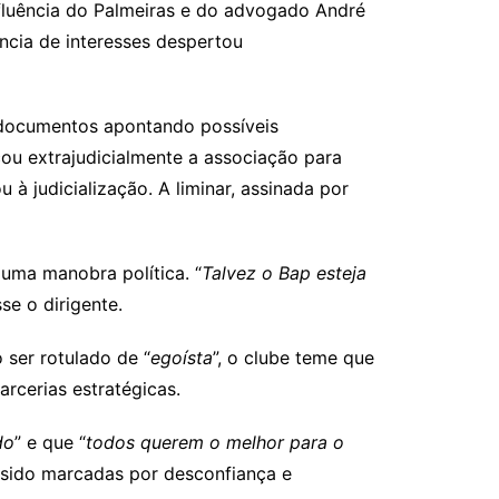
nfluência do Palmeiras e do advogado André
ência de interesses despertou
 documentos apontando possíveis
cou extrajudicialmente a associação para
à judicialização. A liminar, assinada por
uma manobra política. “
Talvez o Bap esteja
isse o dirigente.
 ser rotulado de “
egoísta
”, o clube teme que
cerias estratégicas.
do
” e que “
todos querem o melhor para o
m sido marcadas por desconfiança e