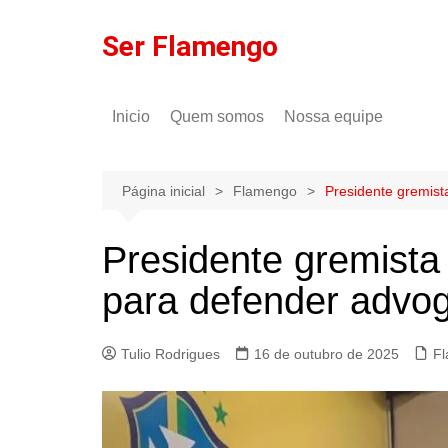
Ir
para
Ser Flamengo
o
conteúdo
Inicio
Quem somos
Nossa equipe
Política de comentários
Tulio Rodrigues
Política de privacidade
Gilson Lima
Página inicial
Flamengo
Presidente gremist
Presidente gremista
para defender advo
Tulio Rodrigues
16 de outubro de 2025
F