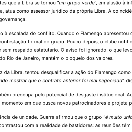
tes que a Libra se tornou “
um grupo verde
”, em alusão à i
ta, atua como assessor jurídico da própria Libra. A coincid
 governança.
o à escalada do conflito. Quando o Flamengo apresentou
 contestação formal do grupo. Pouco depois, o clube notifi
m respaldo estatutário. O aviso foi ignorado, o que levou 
o Rio de Janeiro, mantém o bloqueio dos valores.
z da Libra, tentou desqualificar a ação do Flamengo como 
ndo mostrar que o contrato anterior foi mal negociado
”, d
bém preocupa pelo potencial de desgaste institucional. Ao
 momento em que busca novos patrocinadores e projeta par
rência de unidade. Guerra afirmou que o grupo “
é muito uni
, contrastou com a realidade de bastidores: as reuniões tê