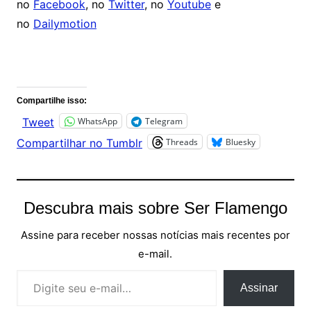
no
Facebook
, no
Twitter
, no
Youtube
e
no
Dailymotion
Comentários
Compartilhe isso:
WhatsApp
Telegram
Tweet
Threads
Bluesky
Compartilhar no Tumblr
Descubra mais sobre Ser Flamengo
Assine para receber nossas notícias mais recentes por
e-mail.
Digite seu e-mail…
Assinar