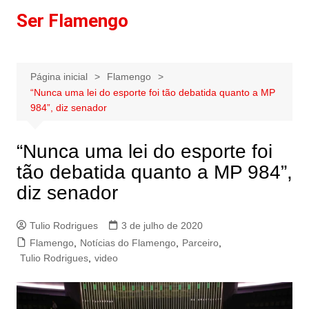
Ir
Ser Flamengo
para
o
conteúdo
Página inicial
Flamengo
“Nunca uma lei do esporte foi tão debatida quanto a MP
984”, diz senador
“Nunca uma lei do esporte foi
tão debatida quanto a MP 984”,
diz senador
Tulio Rodrigues
3 de julho de 2020
Flamengo
,
Notícias do Flamengo
,
Parceiro
,
Tulio Rodrigues
,
video