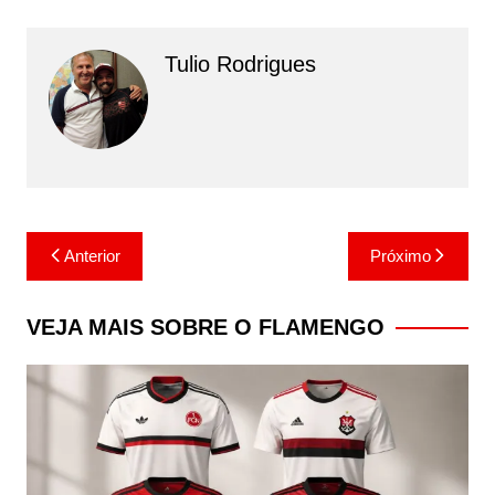
Tulio Rodrigues
Navegação
Anterior
Próximo
de
Post
VEJA MAIS SOBRE O FLAMENGO