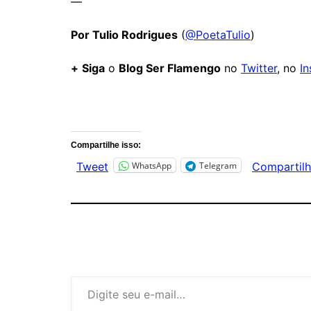
—
Por Tulio Rodrigues
(
@PoetaTulio
)
+
Siga
o
Blog Ser Flamengo
no
Twitter
, no
I
Comentários
Compartilhe isso:
WhatsApp
Telegram
Tweet
Compartilh
Digite seu e-mail…