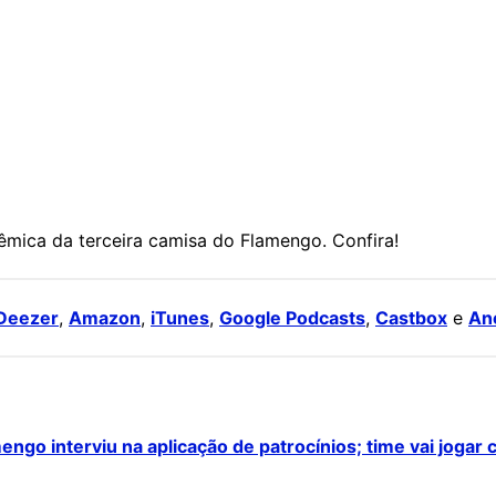
êmica da terceira camisa do Flamengo. Confira!
Deezer
,
Amazon
,
iTunes
,
Google Podcasts
,
Castbox
e
An
go interviu na aplicação de patrocínios; time vai jogar