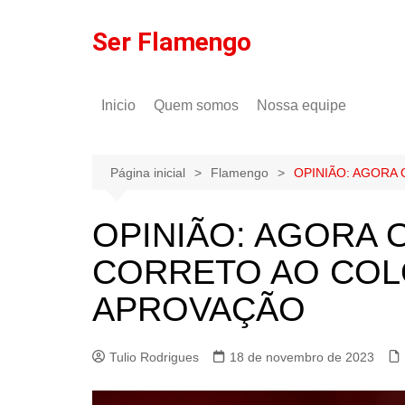
Ir
para
Ser Flamengo
o
conteúdo
Inicio
Quem somos
Nossa equipe
Política de comentários
Tulio Rodrigues
Política de privacidade
Gilson Lima
Página inicial
Flamengo
OPINIÃO: AGORA
OPINIÃO: AGORA 
CORRETO AO COLO
APROVAÇÃO
Tulio Rodrigues
18 de novembro de 2023