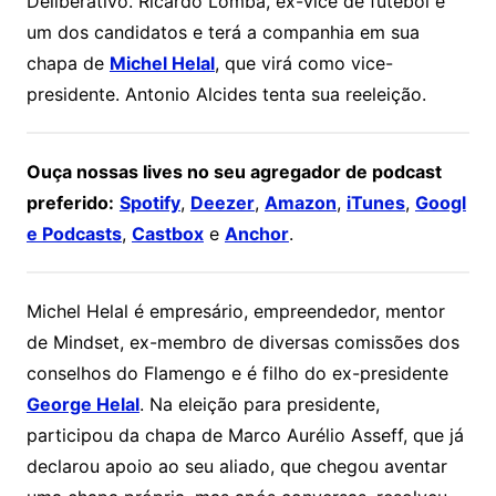
Deliberativo. Ricardo Lomba, ex-vice de futebol é
um dos candidatos e terá a companhia em sua
chapa de
Michel Helal
, que virá como vice-
presidente. Antonio Alcides tenta sua reeleição.
Ouça nossas lives no seu agregador de podcast
preferido:
Spotify
,
Deezer
,
Amazon
,
iTunes
,
Googl
e Podcasts
,
Castbox
e
Anchor
.
Michel Helal é empresário, empreendedor, mentor
de Mindset, ex-membro de diversas comissões dos
conselhos do Flamengo e é filho do ex-presidente
George Helal
. Na eleição para presidente,
participou da chapa de Marco Aurélio Asseff, que já
declarou apoio ao seu aliado, que chegou aventar