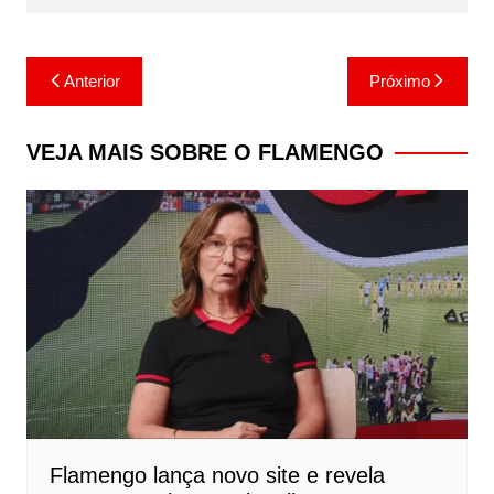
Navegação
Anterior
Próximo
de
Post
VEJA MAIS SOBRE O FLAMENGO
Flamengo lança novo site e revela