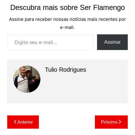
Descubra mais sobre Ser Flamengo
Assine para receber nossas notícias mais recentes por
e-mail.
Digite seu e-mail…
Assinar
Tulio Rodrigues
Navegação
Anterior
Próximo
de