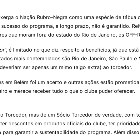
nxerga o Nação Rubro-Negra como uma espécie de tábua de 
 sucesso do programa, a longo prazo, não é garantido. Rei
ores que moram fora do estado do Rio de Janeiro, os OFF-R
or
”, é limitado no que diz respeito a benefícios, já que est
tados mais contemplados são Rio de Janeiro, São Paulo e 
everiam ser apenas um mimo (algo extra) ao torcedor.
s em Belém foi um acerto e outras ações estão prometidas
iro e merece receber tudo o que o clube puder oferecer.
cio Torcedor, mas de um Sócio Torcedor de verdade, com t
bter descontos em produtos oficiais do clube, ter priorida
 para garantir a sustentabilidade do programa. Além diss