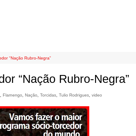
cedor “Nação Rubro-Negra”
edor “Nação Rubro-Negra”
,
Flamengo
,
Nação
,
Torcidas
,
Tulio Rodrigues
,
video