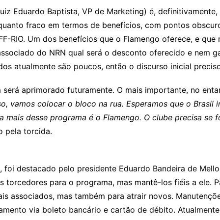
iz Eduardo Baptista, VP de Marketing) é, definitivamente, o
quanto fraco em termos de benefícios, com pontos obscuro
F-RIO. Um dos benefícios que o Flamengo oferece, e que 
 associado do NRN qual será o desconto oferecido e nem g
dos atualmente são poucos, então o discurso inicial precis
 será aprimorado futuramente. O mais importante, no entan
o, vamos colocar o bloco na rua. Esperamos que o Brasil i
 mais desse programa é o Flamengo. O clube precisa se for
 pela torcida.
 foi destacado pelo presidente Eduardo Bandeira de Mello
 os torcedores para o programa, mas mantê-los fiéis a ele.
uais associados, mas também para atrair novos. Manutençõe
amento via boleto bancário e cartão de débito. Atualmen