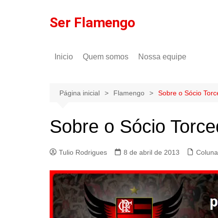
Ir
para
Ser Flamengo
o
conteúdo
Inicio
Quem somos
Nossa equipe
Política de comentários
Tulio Rodrigues
Política de privacidade
Gilson Lima
Página inicial
Flamengo
Sobre o Sócio Tor
Sobre o Sócio Torc
Tulio Rodrigues
8 de abril de 2013
Coluna