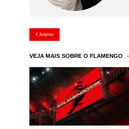
Navegação
Anterior
de
Post
VEJA MAIS SOBRE O FLAMENGO