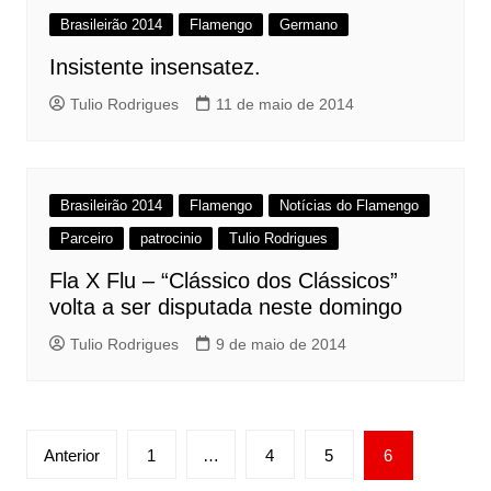
Brasileirão 2014
Flamengo
Germano
Insistente insensatez.
Tulio Rodrigues
11 de maio de 2014
Brasileirão 2014
Flamengo
Notícias do Flamengo
Parceiro
patrocinio
Tulio Rodrigues
Fla X Flu – “Clássico dos Clássicos”
volta a ser disputada neste domingo
Tulio Rodrigues
9 de maio de 2014
Paginação
Anterior
1
…
4
5
6
de