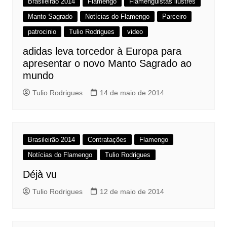
Brasileirão 2014
Flamengo
Flamenguistas ilustres
Manto Sagrado
Notícias do Flamengo
Parceiro
patrocinio
Tulio Rodrigues
video
adidas leva torcedor à Europa para
apresentar o novo Manto Sagrado ao
mundo
Tulio Rodrigues
14 de maio de 2014
Brasileirão 2014
Contratações
Flamengo
Notícias do Flamengo
Tulio Rodrigues
Déjà vu
Tulio Rodrigues
12 de maio de 2014