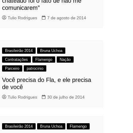
chateado foi o fato de não me
comunicarem”
Tulio Rodrigues
7 de agosto de 2014
Brasileirão 2014
Bruna Uchoa
Contratações
Flamengo
Nação
Parceiro
patrocinio
Você precisa do Fla, e ele precisa
de você
Tulio Rodrigues
30 de julho de 2014
Brasileirão 2014
Bruna Uchoa
Flamengo