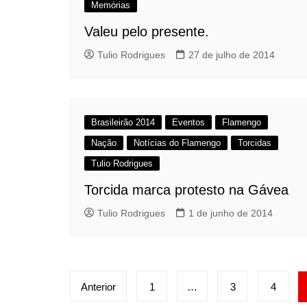
Memórias
Valeu pelo presente.
Tulio Rodrigues
27 de julho de 2014
Brasileirão 2014
Eventos
Flamengo
Nação
Notícias do Flamengo
Torcidas
Tulio Rodrigues
Torcida marca protesto na Gávea
Tulio Rodrigues
1 de junho de 2014
Paginação
Anterior
1
…
3
4