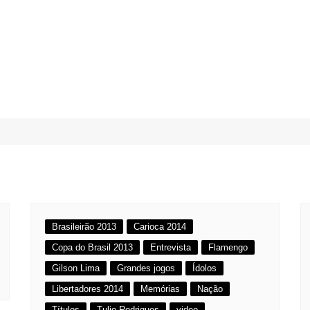
Brasileirão 2013
Carioca 2014
Copa do Brasil 2013
Entrevista
Flamengo
Gilson Lima
Grandes jogos
Ídolos
Libertadores 2014
Memórias
Nação
Títulos
Tulio Rodrigues
video