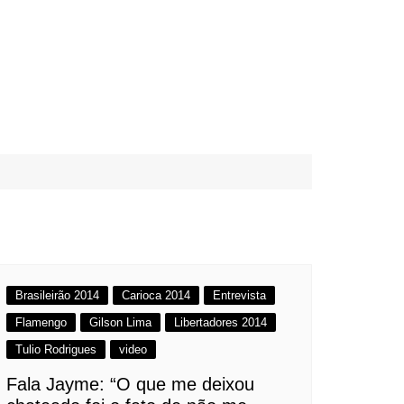
Brasileirão 2014
Carioca 2014
Entrevista
Flamengo
Gilson Lima
Libertadores 2014
Tulio Rodrigues
video
Fala Jayme: “O que me deixou