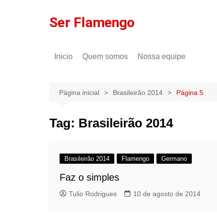
Ir
para
Ser Flamengo
o
conteúdo
Inicio
Quem somos
Nossa equipe
Política de comentários
Tulio Rodrigues
Política de privacidade
Gilson Lima
Página inicial
Brasileirão 2014
Página 5
Tag:
Brasileirão 2014
Brasileirão 2014
Flamengo
Germano
Faz o simples
Tulio Rodrigues
10 de agosto de 2014