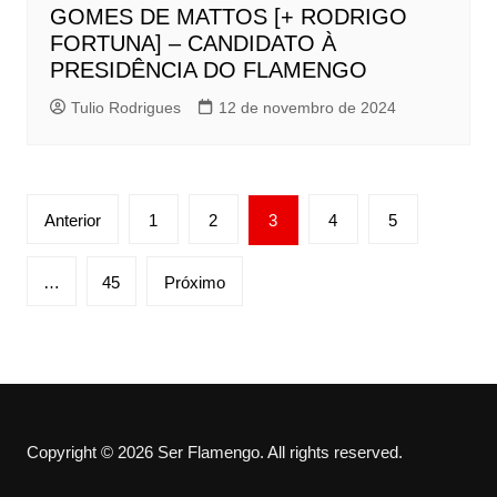
GOMES DE MATTOS [+ RODRIGO
FORTUNA] – CANDIDATO À
PRESIDÊNCIA DO FLAMENGO
Tulio Rodrigues
12 de novembro de 2024
Paginação
Anterior
1
2
3
4
5
de
posts
…
45
Próximo
Copyright © 2026 Ser Flamengo. All rights reserved.