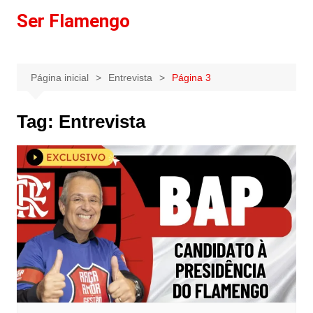
Ir
Ser Flamengo
para
o
conteúdo
Página inicial
Entrevista
Página 3
Tag:
Entrevista