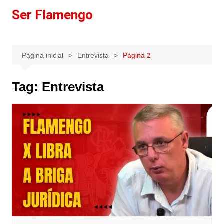
Ir
Ser Flamengo
para
o
conteúdo
Página inicial
Entrevista
Página 2
Tag:
Entrevista