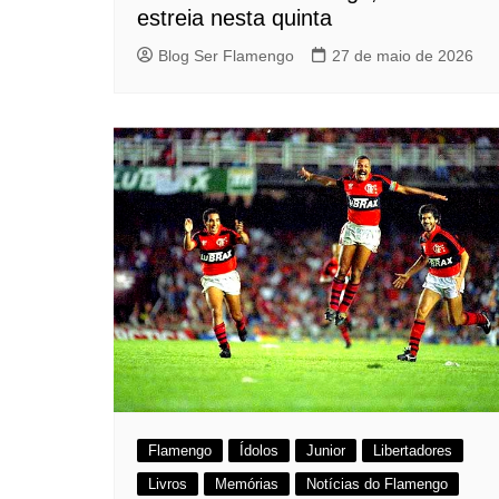
estreia nesta quinta
Blog Ser Flamengo
27 de maio de 2026
Flamengo
Ídolos
Junior
Libertadores
Livros
Memórias
Notícias do Flamengo