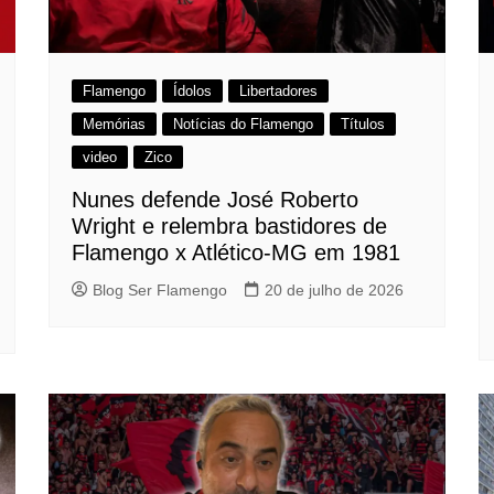
Flamengo
Ídolos
Libertadores
Memórias
Notícias do Flamengo
Títulos
video
Zico
Nunes defende José Roberto
Wright e relembra bastidores de
Flamengo x Atlético-MG em 1981
Blog Ser Flamengo
20 de julho de 2026