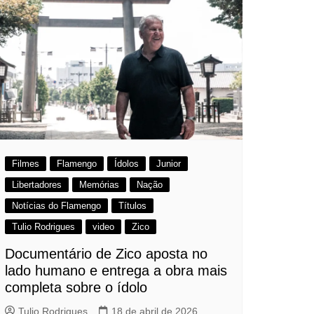
Filmes
Flamengo
Ídolos
Junior
Libertadores
Memórias
Nação
Notícias do Flamengo
Títulos
Tulio Rodrigues
video
Zico
Documentário de Zico aposta no
lado humano e entrega a obra mais
completa sobre o ídolo
Tulio Rodrigues
18 de abril de 2026