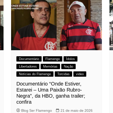
Documentário
Flamengo
Ídolos
Libertadores
Memórias
Nação
Notícias do Flamengo
Torcidas
video
Documentário “Onde Estiver,
Estarei – Uma Paixão Rubro-
Negra”, da HBO, ganha trailer;
confira
Blog Ser Flamengo
21 de maio de 2026