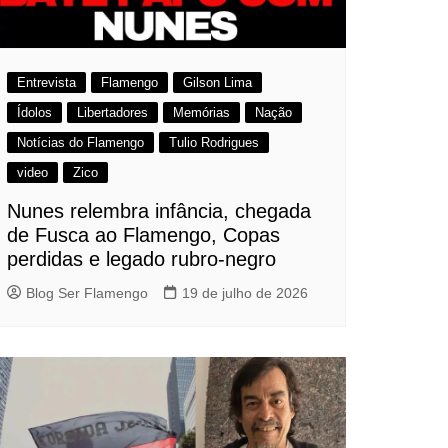
Entrevista
Flamengo
Gilson Lima
Ídolos
Libertadores
Memórias
Nação
Notícias do Flamengo
Tulio Rodrigues
video
Zico
Nunes relembra infância, chegada
de Fusca ao Flamengo, Copas
perdidas e legado rubro-negro
Blog Ser Flamengo
19 de julho de 2026