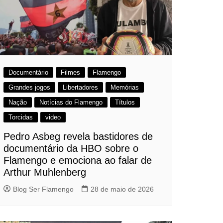
Documentário
Filmes
Flamengo
Grandes jogos
Libertadores
Memórias
Nação
Notícias do Flamengo
Títulos
Torcidas
video
Pedro Asbeg revela bastidores de
documentário da HBO sobre o
Flamengo e emociona ao falar de
Arthur Muhlenberg
Blog Ser Flamengo
28 de maio de 2026