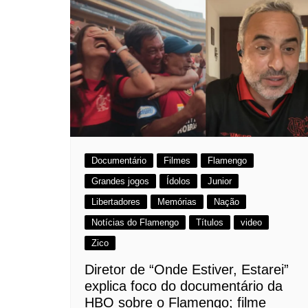
Documentário
Filmes
Flamengo
Grandes jogos
Ídolos
Junior
Libertadores
Memórias
Nação
Notícias do Flamengo
Títulos
video
Zico
Diretor de “Onde Estiver, Estarei”
explica foco do documentário da
HBO sobre o Flamengo; filme