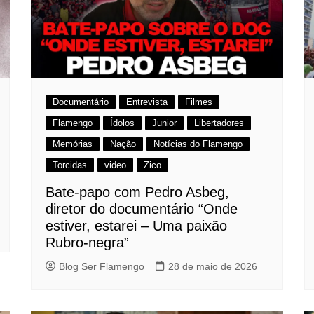
Documentário
Entrevista
Filmes
Flamengo
Ídolos
Junior
Libertadores
Memórias
Nação
Notícias do Flamengo
Torcidas
video
Zico
Bate-papo com Pedro Asbeg,
diretor do documentário “Onde
estiver, estarei – Uma paixão
Rubro-negra”
Blog Ser Flamengo
28 de maio de 2026