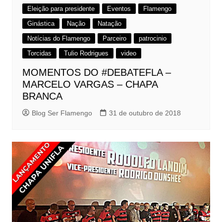
Eleição para presidente
Eventos
Flamengo
Ginástica
Nação
Natação
Notícias do Flamengo
Parceiro
patrocinio
Torcidas
Tulio Rodrigues
video
MOMENTOS DO #DEBATEFLA –
MARCELO VARGAS – CHAPA
BRANCA
Blog Ser Flamengo
31 de outubro de 2018