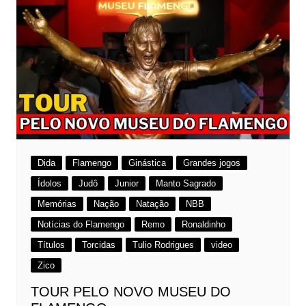
Dida
Flamengo
Ginástica
Grandes jogos
Ídolos
Judô
Junior
Manto Sagrado
Memórias
Nação
Natação
NBB
Notícias do Flamengo
Remo
Ronaldinho
Títulos
Torcidas
Tulio Rodrigues
video
Zico
TOUR PELO NOVO MUSEU DO