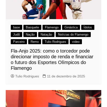
base
Basquete
Flamengo
Ginástica
Ídolos
Judô
Nação
Natação
Notícias do Flamengo
Parceiro
Remo
Tulio Rodrigues
video
Fla-Anjo 2025: como o torcedor pode
direcionar imposto de renda e financiar
o futuro dos Esportes Olímpicos do
Flamengo
Tulio Rodrigues
11 de dezembro de 2025