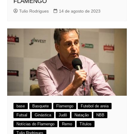
FLAMENGO
Tulio Rodrigues
14 de agosto de 2023
base
Basquete
Flamengo
Futebol de areia
Futsal
Ginástica
Judô
Natação
NBB
Notícias do Flamengo
Remo
Títulos
Tulio Rodrigues