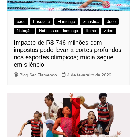
base
Basquete
Flamengo
Ginástica
Judô
Natação
Notícias do Flamengo
Remo
video
Impacto de R$ 746 milhões com
impostos pode levar a cortes profundos
nos esportes olímpicos; mídia segue
em silêncio
Blog Ser Flamengo
4 de fevereiro de 2026