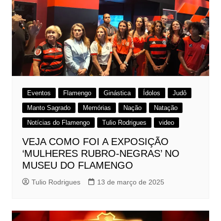
Eventos
Flamengo
Ginástica
Ídolos
Judô
Manto Sagrado
Memórias
Nação
Natação
Notícias do Flamengo
Tulio Rodrigues
video
VEJA COMO FOI A EXPOSIÇÃO
‘MULHERES RUBRO-NEGRAS’ NO
MUSEU DO FLAMENGO
Tulio Rodrigues
13 de março de 2025