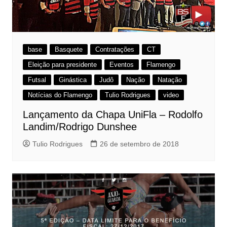
base
Basquete
Contratações
CT
Eleição para presidente
Eventos
Flamengo
Futsal
Ginástica
Judô
Nação
Natação
Notícias do Flamengo
Tulio Rodrigues
video
Lançamento da Chapa UniFla – Rodolfo
Landim/Rodrigo Dunshee
Tulio Rodrigues
26 de setembro de 2018