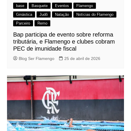
base
Basquete
Eventos
Flamengo
Ginástica
Judô
Natação
Notícias do Flamengo
Parceiro
Remo
Bap participa de evento sobre reforma
tributária, e Flamengo e clubes cobram
PEC de imunidade fiscal
Blog Ser Flamengo
25 de abril de 2026