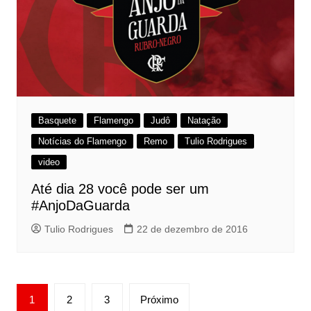
Basquete
Flamengo
Judô
Natação
Notícias do Flamengo
Remo
Tulio Rodrigues
video
Até dia 28 você pode ser um
#AnjoDaGuarda
Tulio Rodrigues
22 de dezembro de 2016
Paginação
1
2
3
Próximo