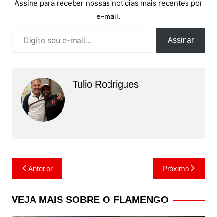
Assine para receber nossas notícias mais recentes por
e-mail.
Digite seu e-mail…
Assinar
Tulio Rodrigues
Navegação
Anterior
Próximo
de
Post
VEJA MAIS SOBRE O FLAMENGO