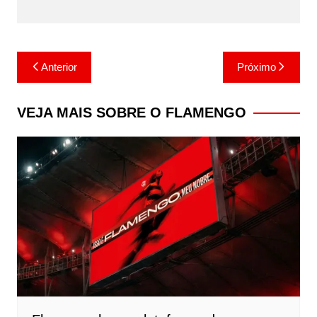
Navegação
Anterior
Próximo
de
Post
VEJA MAIS SOBRE O FLAMENGO