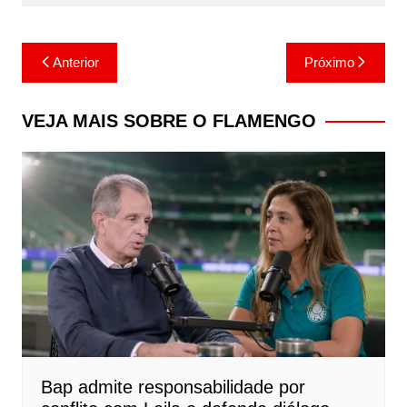
Navegação
Anterior
Próximo
de
Post
VEJA MAIS SOBRE O FLAMENGO
Bap admite responsabilidade por