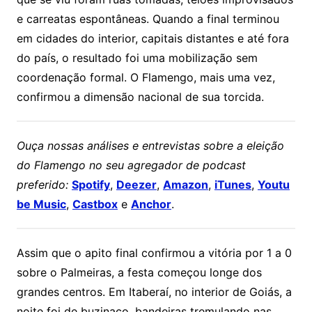
e carreatas espontâneas. Quando a final terminou
em cidades do interior, capitais distantes e até fora
do país, o resultado foi uma mobilização sem
coordenação formal. O Flamengo, mais uma vez,
confirmou a dimensão nacional de sua torcida.
Ouça nossas análises e entrevistas sobre a eleição
do Flamengo no seu agregador de podcast
preferido:
Spotify
,
Deezer
,
Amazon
,
iTunes
,
Youtu
be Music
,
Castbox
e
Anchor
.
Assim que o apito final confirmou a vitória por 1 a 0
sobre o Palmeiras, a festa começou longe dos
grandes centros. Em Itaberaí, no interior de Goiás, a
noite foi de buzinaço, bandeiras tremulando nas