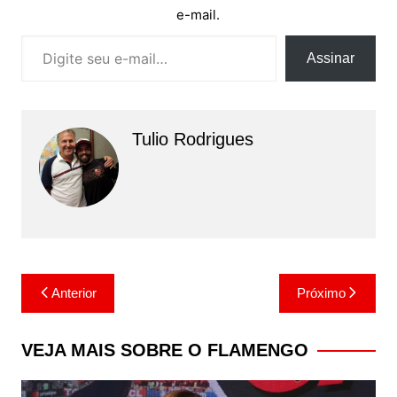
e-mail.
Digite seu e-mail…
Assinar
Tulio Rodrigues
Navegação
Anterior
Próximo
de
Post
VEJA MAIS SOBRE O FLAMENGO