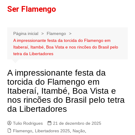
Ir
Ser Flamengo
para
o
conteúdo
Página inicial
Flamengo
A impressionante festa da torcida do Flamengo em
Itaberaí, Itambé, Boa Vista e nos rincões do Brasil pelo
tetra da Libertadores
A impressionante festa da
torcida do Flamengo em
Itaberaí, Itambé, Boa Vista e
nos rincões do Brasil pelo tetra
da Libertadores
Tulio Rodrigues
21 de dezembro de 2025
Flamengo
,
Libertadores 2025
,
Nação
,