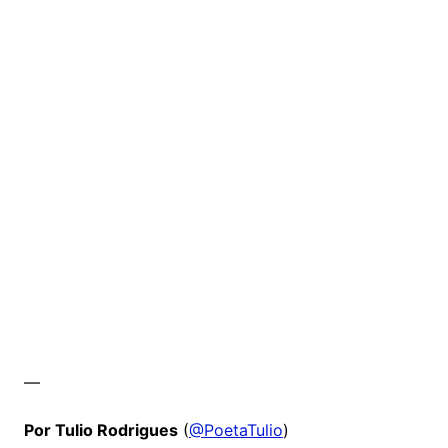
—
Por Tulio Rodrigues
(
@PoetaTulio
)