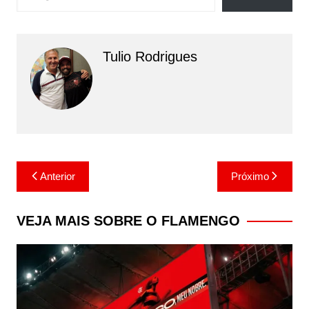
Tulio Rodrigues
Navegação
Anterior
Próximo
de
Post
VEJA MAIS SOBRE O FLAMENGO