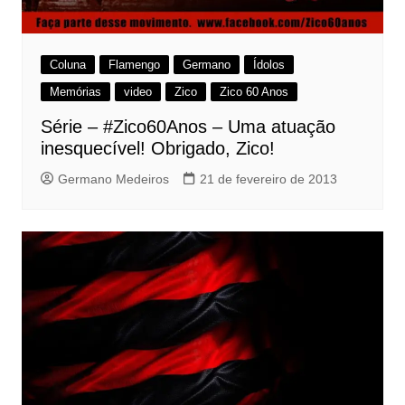
Coluna
Flamengo
Germano
Ídolos
Memórias
video
Zico
Zico 60 Anos
Série – #Zico60Anos – Uma atuação
inesquecível! Obrigado, Zico!
Germano Medeiros
21 de fevereiro de 2013