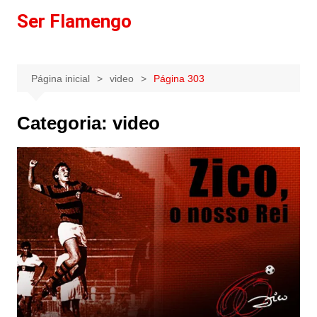
Ir
Ser Flamengo
para
o
conteúdo
Página inicial
video
Página 303
Categoria:
video