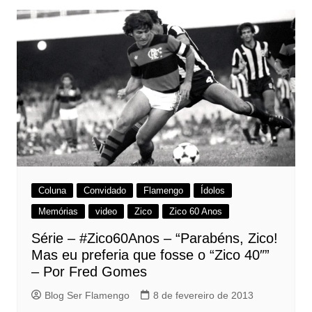
Coluna
Convidado
Flamengo
Ídolos
Memórias
video
Zico
Zico 60 Anos
Série – #Zico60Anos – “Parabéns, Zico!
Mas eu preferia que fosse o “Zico 40″”
– Por Fred Gomes
Blog Ser Flamengo
8 de fevereiro de 2013