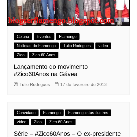
Coluna
Eventos
Flamengo
Notícias do Flamengo
Tulio Rodrigues
video
Zico
Zico 60 Anos
Lançamento do movimento
#Zico60Anos na Gávea
Tulio Rodrigues
17 de fevereiro de 2013
Convidado
Flamengo
Flamenguistas ilustres
video
Zico
Zico 60 Anos
Série – #Zico60Anos – O ex-presidente