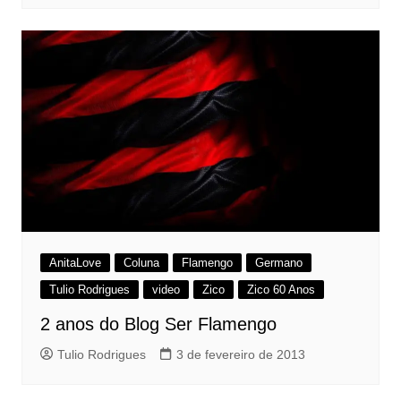
AnitaLove
Coluna
Flamengo
Germano
Tulio Rodrigues
video
Zico
Zico 60 Anos
2 anos do Blog Ser Flamengo
Tulio Rodrigues
3 de fevereiro de 2013