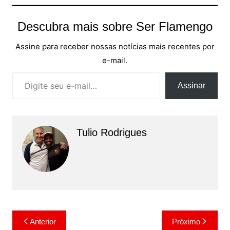
Descubra mais sobre Ser Flamengo
Assine para receber nossas notícias mais recentes por
e-mail.
Digite seu e-mail…
Assinar
Tulio Rodrigues
Navegação
Anterior
Próximo