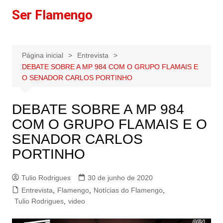
Ir
Ser Flamengo
para
o
conteúdo
Página inicial
Entrevista
DEBATE SOBRE A MP 984 COM O GRUPO FLAMAIS E
O SENADOR CARLOS PORTINHO
DEBATE SOBRE A MP 984
COM O GRUPO FLAMAIS E O
SENADOR CARLOS
PORTINHO
Tulio Rodrigues
30 de junho de 2020
Entrevista
,
Flamengo
,
Notícias do Flamengo
,
Tulio Rodrigues
,
video