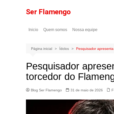
Ir
para
Ser Flamengo
o
conteúdo
Inicio
Quem somos
Nossa equipe
Política de comentários
Tulio Rodrigues
Política de privacidade
Gilson Lima
Página inicial
Ídolos
Pesquisador apresenta 
Pesquisador aprese
torcedor do Flameng
Blog Ser Flamengo
31 de maio de 2026
F