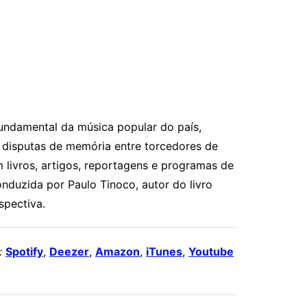
undamental da música popular do país,
s disputas de memória entre torcedores de
m livros, artigos, reportagens e programas de
nduzida por Paulo Tinoco, autor do livro
spectiva.
:
Spotify
,
Deezer
,
Amazon
,
iTunes
,
Youtube