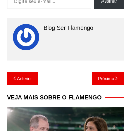
Assinar
Blog Ser Flamengo
Navegação
Anterior
Próximo
de
Post
VEJA MAIS SOBRE O FLAMENGO