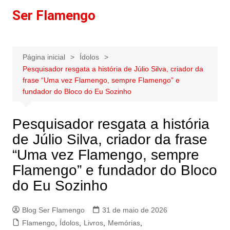
Ir
Ser Flamengo
para
o
conteúdo
Página inicial
Ídolos
Pesquisador resgata a história de Júlio Silva, criador da
frase “Uma vez Flamengo, sempre Flamengo” e
fundador do Bloco do Eu Sozinho
Pesquisador resgata a história
de Júlio Silva, criador da frase
“Uma vez Flamengo, sempre
Flamengo” e fundador do Bloco
do Eu Sozinho
Blog Ser Flamengo
31 de maio de 2026
Flamengo
,
Ídolos
,
Livros
,
Memórias
,