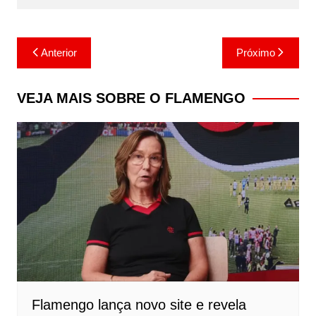
Navegação
Anterior
Próximo
de
Post
VEJA MAIS SOBRE O FLAMENGO
Flamengo lança novo site e revela