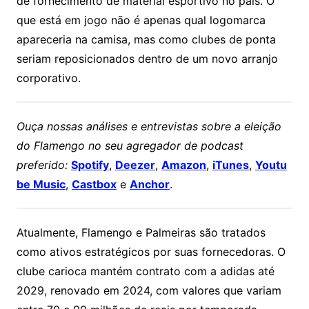
de fornecimento de material esportivo no país. O
que está em jogo não é apenas qual logomarca
apareceria na camisa, mas como clubes de ponta
seriam reposicionados dentro de um novo arranjo
corporativo.
Ouça nossas análises e entrevistas sobre a eleição
do Flamengo no seu agregador de podcast
preferido:
Spotify
,
Deezer
,
Amazon
,
iTunes
,
Youtu
be Music
,
Castbox
e
Anchor
.
Atualmente, Flamengo e Palmeiras são tratados
como ativos estratégicos por suas fornecedoras. O
clube carioca mantém contrato com a adidas até
2029, renovado em 2024, com valores que variam