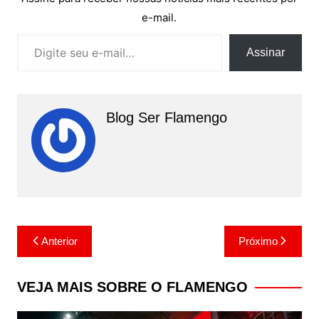
e-mail.
Digite seu e-mail…
Assinar
Blog Ser Flamengo
Navegação
Anterior
Próximo
de
Post
VEJA MAIS SOBRE O FLAMENGO