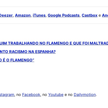
Deezer
,
Amazon
,
iTunes
,
Google Podcasts
,
Castbox
e
An
 RUIM TRABALHANDO NO FLAMENGO E QUE FOI MALTRA
TANTO RACISMO NA ESPANHA?
O É O FLAMENGO”
nstagram
, no
Facebook
, no
Youtube
e no
Dailymotion
.