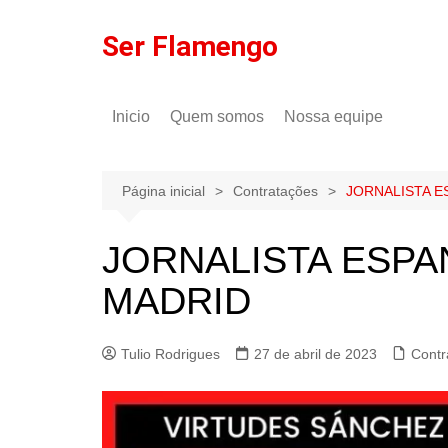
Ir
para
Ser Flamengo
o
conteúdo
Inicio
Quem somos
Nossa equipe
Política de comentários
Tulio Rodrigues
Política de privacidade
Gilson Lima
Página inicial
Contratações
JORNALISTA E
JORNALISTA ESPA
MADRID
Tulio Rodrigues
27 de abril de 2023
Contr