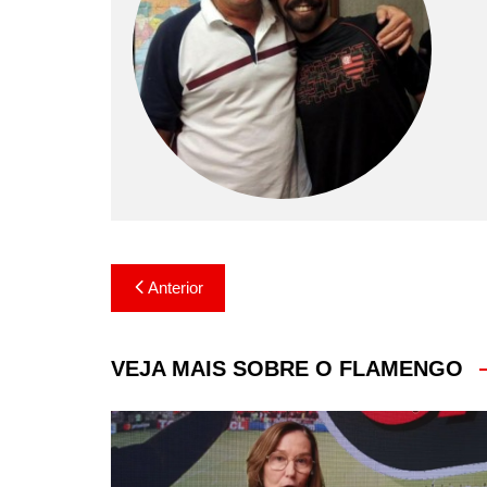
Navegação
Anterior
de
Post
VEJA MAIS SOBRE O FLAMENGO