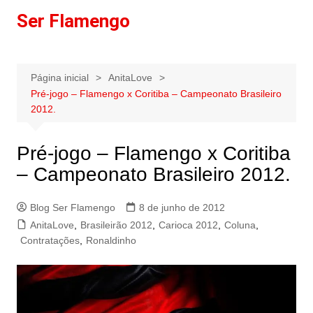
Ir
Ser Flamengo
para
o
conteúdo
Página inicial
AnitaLove
Pré-jogo – Flamengo x Coritiba – Campeonato Brasileiro
2012.
Pré-jogo – Flamengo x Coritiba
– Campeonato Brasileiro 2012.
Blog Ser Flamengo
8 de junho de 2012
AnitaLove
,
Brasileirão 2012
,
Carioca 2012
,
Coluna
,
Contratações
,
Ronaldinho