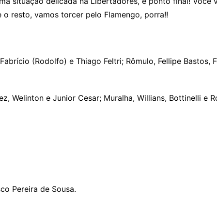
ma situação delicada na Libertadores, e ponto final! Você 
 o resto, vamos torcer pelo Flamengo, porra!!
Fabrício (Rodolfo) e Thiago Feltri; Rômulo, Fellipe Bastos, 
, Welinton e Junior Cesar; Muralha, Willians, Bottinelli e 
co Pereira de Sousa.