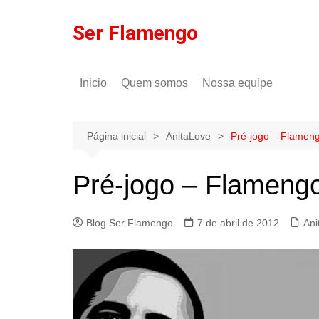
Ir
para
Ser Flamengo
o
conteúdo
Inicio
Quem somos
Nossa equipe
Política de comentários
Tulio Rodrigues
Política de privacidade
Gilson Lima
Página inicial
AnitaLove
Pré-jogo – Flamen
Pré-jogo – Flameng
Blog Ser Flamengo
7 de abril de 2012
Ani