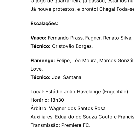
O jogo de quarta-feira já passou, estamos nu
Já houve protestos, e pronto! Chega! Foda-se
Escalações:
Vasco:
Fernando Prass, Fagner, Renato Silva, 
Técnico:
Cristovão Borges.
Flamengo:
Felipe, Léo Moura, Marcos González
Love.
Técnico:
Joel Santana.
Local: Estádio João Havelange (Engenhão)
Horário: 18h30
Árbitro: Wagner dos Santos Rosa
Auxiliares: Eduardo de Souza Couto e Francis
Transmissão: Premiere FC.