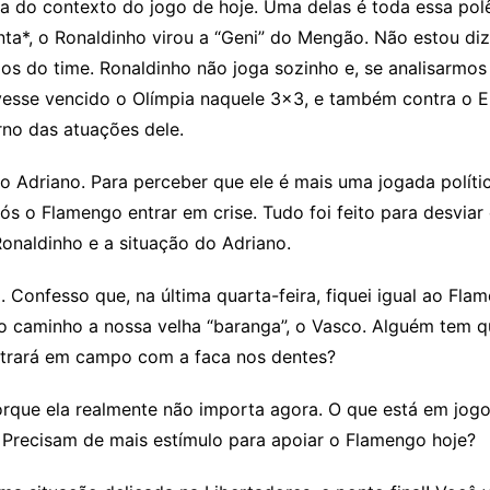
ora do contexto do jogo de hoje. Uma delas é toda essa p
nta*, o Ronaldinho virou a “Geni” do Mengão. Não estou di
os do time. Ronaldinho não joga sozinho e, se analisarmos
tivesse vencido o Olímpia naquele 3×3, e também contra o 
no das atuações dele.
o Adriano. Para perceber que ele é mais uma jogada polític
ós o Flamengo entrar em crise. Tudo foi feito para desviar
Ronaldinho e a situação do Adriano.
 Confesso que, na última quarta-feira, fiquei igual ao Fla
o caminho a nossa velha “baranga”, o Vasco. Alguém tem 
trará em campo com a faca nos dentes?
que ela realmente não importa agora. O que está em jogo 
Precisam de mais estímulo para apoiar o Flamengo hoje?