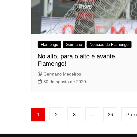
Flamengo
Germano
Notícias do Flamengo
No alto, para o alto e avante,
Flamengo!
Germano Medeiros
30 de agosto de 2020
Paginação
1
2
3
…
26
Próx
de
posts