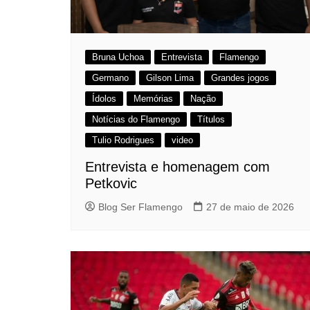
Bruna Uchoa
Entrevista
Flamengo
Germano
Gilson Lima
Grandes jogos
Ídolos
Memórias
Nação
Notícias do Flamengo
Títulos
Tulio Rodrigues
video
Entrevista e homenagem com
Petkovic
Blog Ser Flamengo
27 de maio de 2026