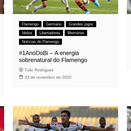
Flamengo
Germano
Grandes jogos
Ídolos
Libertadores
Memórias
Notícias do Flamengo
#1AnoDoBi – A energia
sobrenatural do Flamengo
Tulio Rodrigues
23 de novembro de 2020