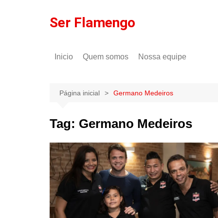
Ir
para
Ser Flamengo
o
conteúdo
Inicio
Quem somos
Nossa equipe
Política de comentários
Tulio Rodrigues
Política de privacidade
Gilson Lima
Página inicial
Germano Medeiros
Tag:
Germano Medeiros