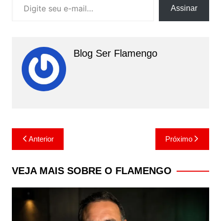
Assinar
Blog Ser Flamengo
Navegação
Anterior
Próximo
de
Post
VEJA MAIS SOBRE O FLAMENGO